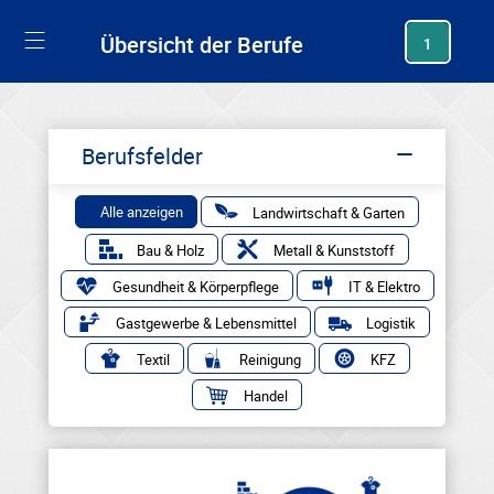
generating new hash
Übersicht der Berufe
1
Berufsfelder
Alle anzeigen
Landwirtschaft & Garten
Bau & Holz
Metall & Kunststoff
Gesundheit & Körperpflege
IT & Elektro
Gastgewerbe & Lebensmittel
Logistik
Textil
Reinigung
KFZ
Handel