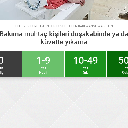
PFLEGEBEDÜRFTIGE IN DER DUSCHE ODER BADEWANNE WASCHEN
Bakıma muhtaç kişileri duşakabinde ya d
küvette yıkama
0
1-9
10-49
50
ere
kere
kere
ke
iç
Nadir
Sık
Çok