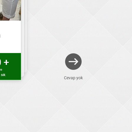
a
 +
re
 sık
Cevap yok