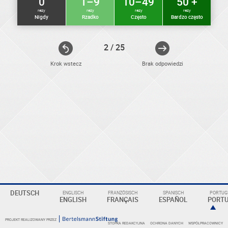
0
1–9
10–49
50 +
razy
razy
razy
razy
Nigdy
Rzadko
Często
Bardzo często
2 / 25
Krok wstecz
Brak odpowiedzi
ELEKTRONIKER
Eine
DEUTSCH
ENGLISCH
FRANZÖSISCH
SPANISCH
PORTUGI
Überschrift
ENGLISH
FRANÇAIS
ESPAÑOL
PORT
PROJEKT REALIZOWANY PRZEZ
STOPKA REDAKCYJNA
OCHRONA DANYCH
WSPÓŁPRACOWNICY
KOMPETENZBEREICHE