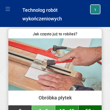
generating new hash
Technolog robót
1
wykończeniowych
Jak często już to robiłeś?
Obróbka płytek