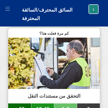
generating new hash
السائق المحترف/السائقة
1
المحترفة
كم مرة فعلت هذا؟
التحقق من مستندات النقل