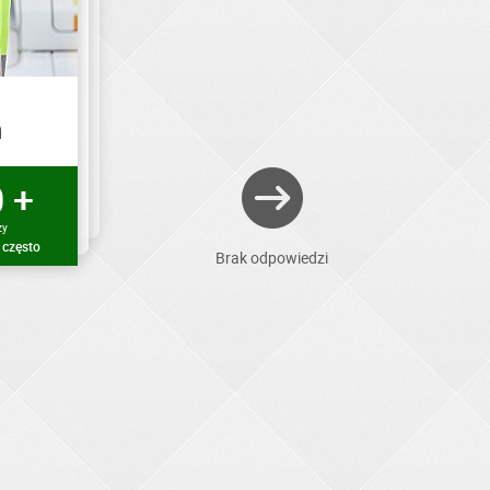
h
 +
zy
 często
Brak odpowiedzi