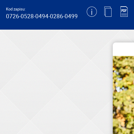
generating new hash
Kod zapisu:
0726-0528-0494-0286-0499