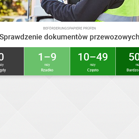
BEFÖRDERUNGSPAPIERE PRÜFEN
Sprawdzenie dokumentòw przewozowyc
0
1–9
10–49
50
azy
razy
razy
ra
gdy
Rzadko
Często
Bardzo