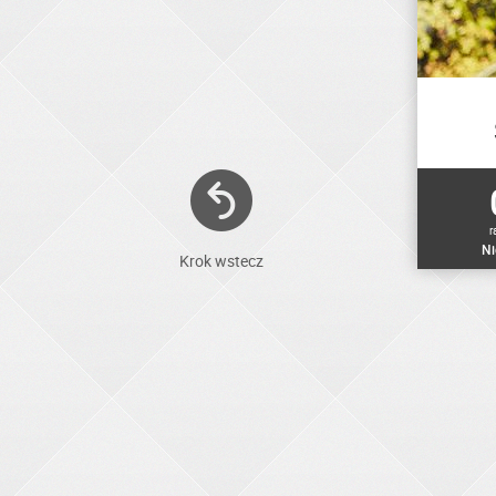
r
Ni
Krok wstecz