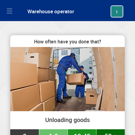
generating new hash
Warehouse operator
1
How often have you done that?
Unloading goods