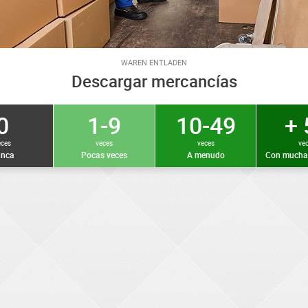
WAREN ENTLADEN
Descargar mercancías
0
1-9
10-49
+ 
eces
veces
veces
ve
nca
Pocas veces
A menudo
Con mucha 