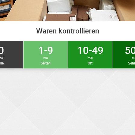
Waren kontrollieren
0
1-9
10-49
50
mal
mal
mal
m
ie
Selten
Oft
Sehr