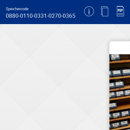
generating new hash
Speichercode:
0880-0110-0331-0270-0365