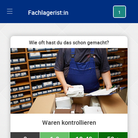
generating new hash
Fachlagerist:in
1
Wie oft hast du das schon gemacht?
Waren kontrollieren