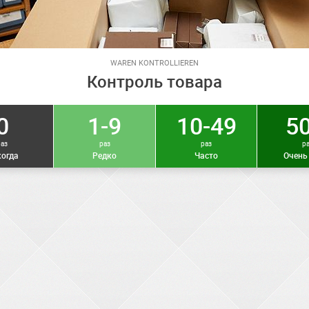
WAREN KONTROLLIEREN
Контроль товара
0
1-9
10-49
50
раз
раз
раз
р
огда
Редко
Часто
Очень