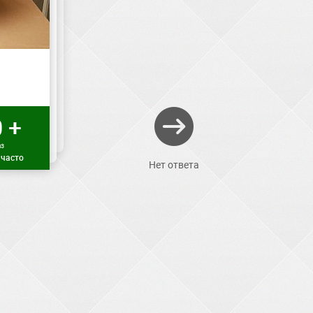
 +
аз
 часто
Нет ответа