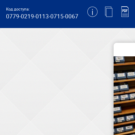
generating new hash
Код доступа:
0779-0219-0113-0715-0067