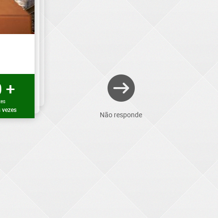
 +
zes
 vezes
Não responde