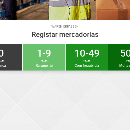
WAREN ERFASSEN
Registar mercadorias
0
1-9
10-49
50
ezes
vezes
vezes
ve
nca
Raramente
Com frequência
Muitas