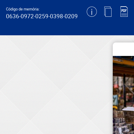
generating new hash
Código de memória:
0636-0972-0259-0398-0209