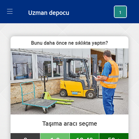
generating new hash
Uzman depocu
1
Bunu daha önce ne sıklıkta yaptın?
Taşıma aracı seçme