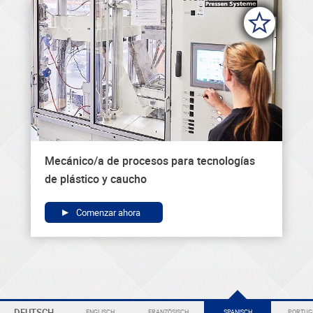
Mecánico/a de procesos para tecnologías
de plástico y caucho
Comenzar ahora
DEUTSCH
ENGLISCH
FRANZÖSISCH
SPANISCH
PORTUGI