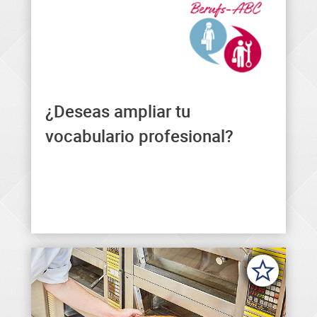
¿Deseas ampliar tu
Aquí encontrarás formulaciones
generales y profesionales en
vocabulario profesional?
diferentes idiomas.