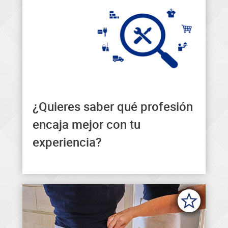
¿Quieres saber qué profesión
Aquí encontrarás la profesión
encaja mejor con tu
que mejor encaja con tu
experiencia?
experiencia.