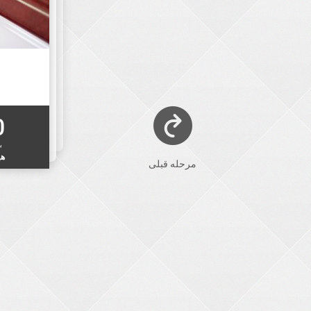
0
ب
هی
مرحله قبلی