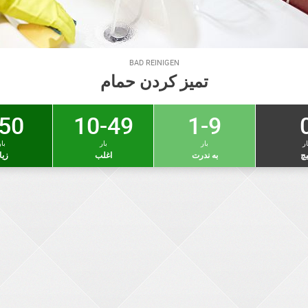
BAD REINIGEN
تمیز کردن حمام
50 +
10-49
1-9
ار
بار
بار
بار
چ
به ندرت
اغلب
زیا