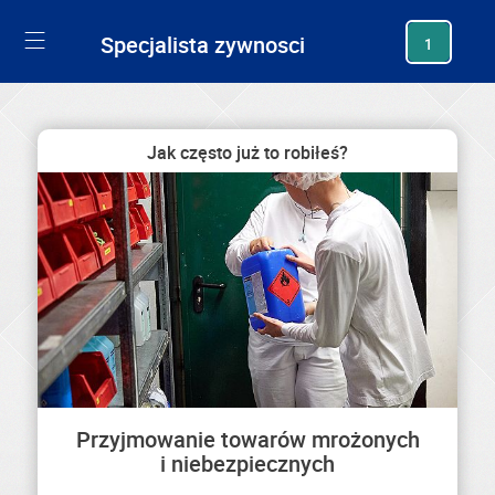
generating new hash
Specjalista zywnosci
1
Jak często już to robiłeś?
Przyjmowanie towarów mrożonych
i niebezpiecznych