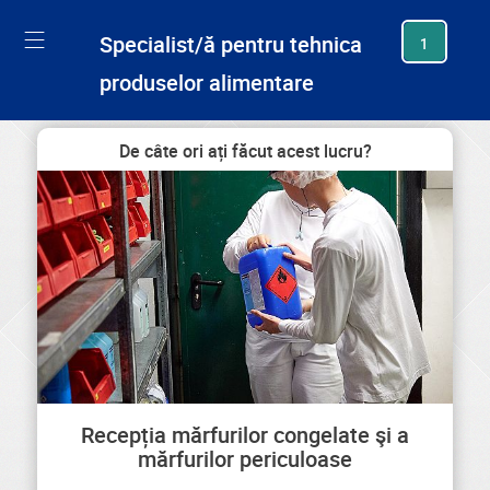
generating new hash
Specialist/ă pentru tehnica
1
produselor alimentare
De câte ori ați făcut acest lucru?
Recepția mărfurilor congelate şi a
mărfurilor periculoase