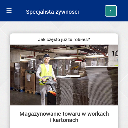
generating new hash
Specjalista zywnosci
1
Jak często już to robiłeś?
Magazynowanie towaru w workach
i kartonach