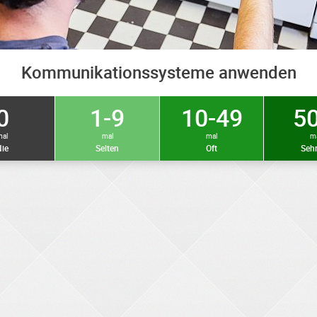
Kommunikationssysteme anwenden
0
1-9
10-49
50
mal
mal
mal
m
ie
Selten
Oft
Sehr