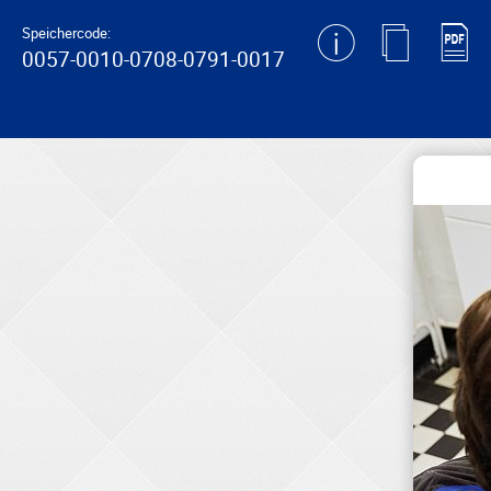
generating new hash
Speichercode:
0057-0010-0708-0791-0017