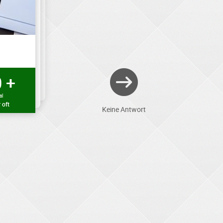
 +
al
 oft
Keine Antwort