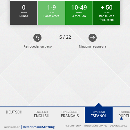
0
1-9
10-49
+ 50
veces
veces
veces
veces
Nunca
Pocas veces
A menudo
Con mucha
frecuencia
5 / 22
Retroceder un paso
Ninguna respuesta
ELEKTRONIKER
DEUTSCH
ENGLISCH
FRANZÖSISCH
SPANISCH
PORTUGI
Eine
ENGLISH
FRANÇAIS
ESPAÑOL
PORT
Überschrift
PIE DE IMPRENTA
PROTECCIÓN DE DATOS
COLABORADORES
UN PROYECTO DE