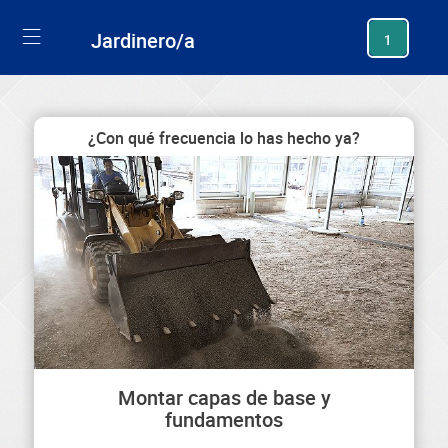
generating new hash
Jardinero/a
1
¿Con qué frecuencia lo has hecho ya?
Montar capas de base y
fundamentos