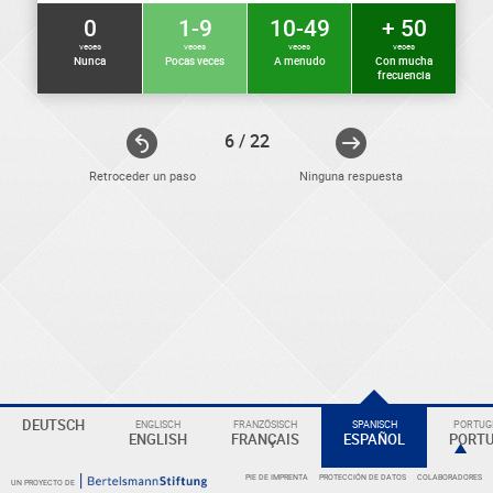
0
1-9
10-49
+ 50
veces
veces
veces
veces
Nunca
Pocas veces
A menudo
Con mucha
frecuencia
6 / 22
Retroceder un paso
Ninguna respuesta
ELEKTRONIKER
DEUTSCH
ENGLISCH
FRANZÖSISCH
SPANISCH
PORTUGI
Eine
ENGLISH
FRANÇAIS
ESPAÑOL
PORT
Überschrift
PIE DE IMPRENTA
PROTECCIÓN DE DATOS
COLABORADORES
UN PROYECTO DE