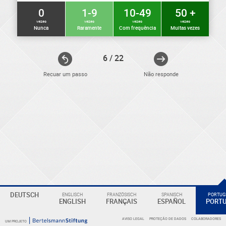
0
1-9
10-49
50 +
vezes
vezes
vezes
vezes
Nunca
Raramente
Com frequência
Muitas vezes
6 / 22
Recuar um passo
Não responde
ELEKTRONIKER
Eine
DEUTSCH
ENGLISCH
FRANZÖSISCH
SPANISCH
PORTUGI
ENGLISH
FRANÇAIS
ESPAÑOL
PORT
Überschrift
AVISO LEGAL
PROTEÇÃO DE DADOS
COLABORADORES
UM PROJETO