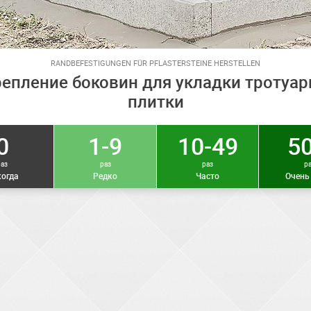
RANDBEFESTIGUNGEN FÜR PFLASTERSTEINE HERSTELLEN
репление боковин для укладки тротуар
плитки
0
1-9
10-49
50
раз
раз
раз
р
огда
Редко
Часто
Очень