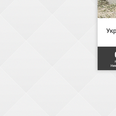
Ук
Ник