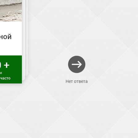
ной
 +
аз
 часто
Нет ответа