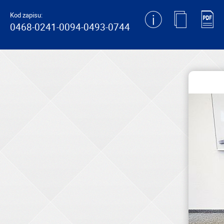
generating new hash
Kod zapisu:
0468-0241-0094-0493-0744