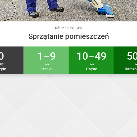
RÄUME REINIGEN
Sprzątanie pomieszczeń
0
1–9
10–49
50
azy
razy
razy
ra
gdy
Rzadko
Często
Bardzo