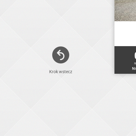
r
Ni
Krok wstecz