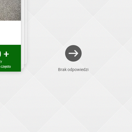
 +
zy
 często
Brak odpowiedzi