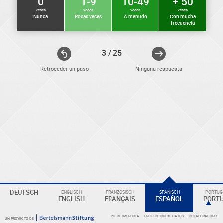
0
1-9
10-49
+ 50
veces
veces
veces
veces
Nunca
Pocas veces
A menudo
Con mucha
frecuencia
3 / 25
Retroceder un paso
Ninguna respuesta
ELEKTRONIKER
Eine
DEUTSCH
ENGLISCH
FRANZÖSISCH
SPANISCH
PORTUGI
Überschrift
ENGLISH
FRANÇAIS
ESPAÑOL
PORT
PIE DE IMPRENTA
PROTECCIÓN DE DATOS
COLABORADORES
UN PROYECTO DE