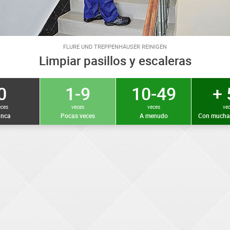
FLURE UND TREPPENHÄUSER REINIGEN
Limpiar pasillos y escaleras
0
1-9
10-49
+ 
eces
veces
veces
ve
nca
Pocas veces
A menudo
Con mucha 