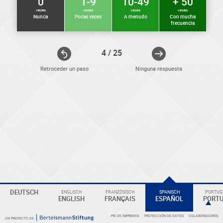
0
1-9
10-49
+ 50
veces
veces
veces
veces
Nunca
Pocas veces
A menudo
Con mucha
frecuencia
4 / 25
Retroceder un paso
Ninguna respuesta
ELEKTRONIKER
Eine
DEUTSCH
ENGLISCH
FRANZÖSISCH
SPANISCH
PORTUGI
Überschrift
ENGLISH
FRANÇAIS
ESPAÑOL
PORT
PIE DE IMPRENTA
PROTECCIÓN DE DATOS
COLABORADORES
UN PROYECTO DE