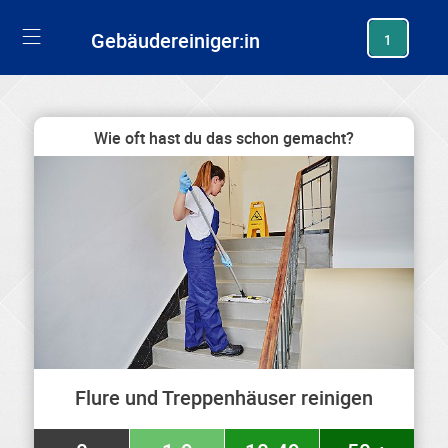
generating new hash
Gebäudereiniger:in
1
Wie oft hast du das schon gemacht?
Flure und Treppenhäuser reinigen