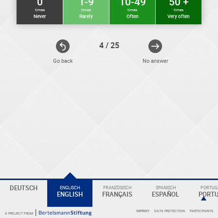
0
1-9
10-49
50 +
times
times
times
times
Never
Rarely
Often
Very often
4 / 25
Go back
No answer
ELEKTRONIKER
Eine
Überschrift
DEUTSCH
ENGLISCH
FRANZÖSISCH
SPANISCH
PORTUGI
ENGLISH
FRANÇAIS
ESPAÑOL
PORT
IMPRINT
DATA PROTECTION
PARTICIPANTS
A PROJECT FROM
KOMPETENZBEREICHE