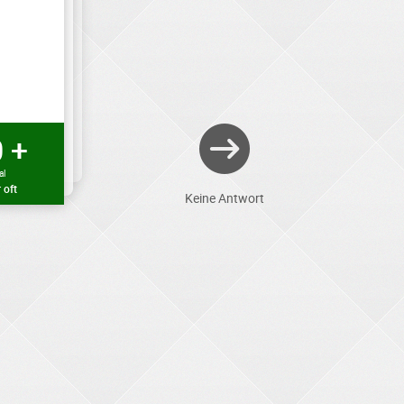
 +
al
 oft
Keine Antwort