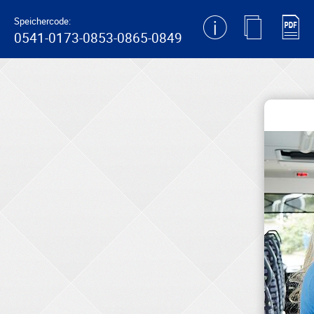
generating new hash
Speichercode:
0541-0173-0853-0865-0849