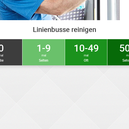
Linienbusse reinigen
0
1-9
10-49
50
mal
mal
mal
m
ie
Selten
Oft
Sehr