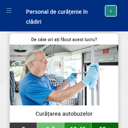
generating new hash
Personal de curățenie în
1
clădiri
De câte ori ați făcut acest lucru?
Curățarea autobuzelor