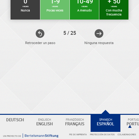
0
1-9
10-49
+ 50
veces
veces
veces
veces
Nunca
Pocas veces
A menudo
Con mucha
frecuencia
5 / 25
Retroceder un paso
Ninguna respuesta
ELEKTRONIKER
Eine
DEUTSCH
ENGLISCH
FRANZÖSISCH
SPANISCH
PORTUGI
Überschrift
ENGLISH
FRANÇAIS
ESPAÑOL
PORT
PIE DE IMPRENTA
PROTECCIÓN DE DATOS
COLABORADORES
UN PROYECTO DE