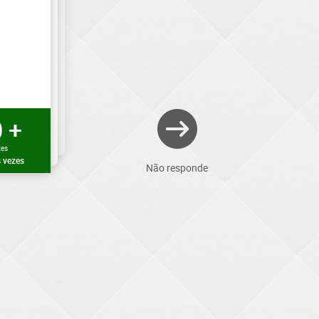
 +
zes
 vezes
Não responde