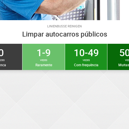
LINIENBUSSE REINIGEN
Limpar autocarros públicos
0
1-9
10-49
50
ezes
vezes
vezes
ve
nca
Raramente
Com frequência
Muitas