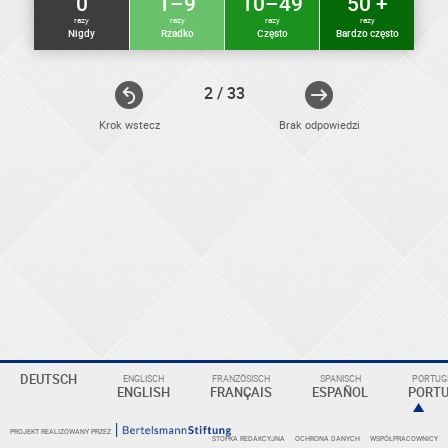
0
1–9
10–49
50 +
razy
razy
razy
razy
Nigdy
Rzadko
Często
Bardzo często
2 / 33
Krok wstecz
Brak odpowiedzi
ELEKTRONIKER
Eine
DEUTSCH
ENGLISCH
FRANZÖSISCH
SPANISCH
PORTUGI
Überschrift
ENGLISH
FRANÇAIS
ESPAÑOL
PORT
PROJEKT REALIZOWANY PRZEZ
STOPKA REDAKCYJNA
OCHRONA DANYCH
WSPÓŁPRACOWNICY
KOMPETENZBEREICHE