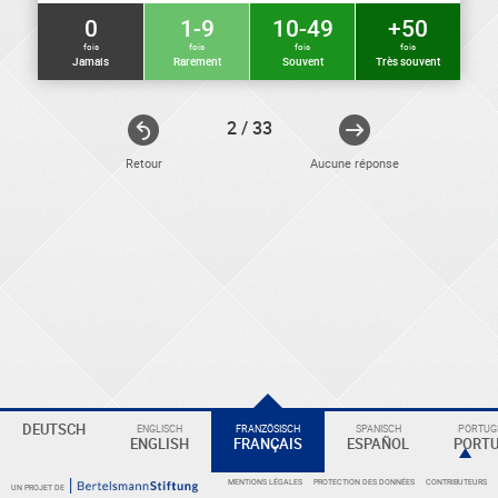
0
1-9
10-49
+50
fois
fois
fois
fois
Jamais
Rarement
Souvent
Très souvent
2 / 33
Retour
Aucune réponse
ELEKTRONIKER
Eine
DEUTSCH
ENGLISCH
FRANZÖSISCH
SPANISCH
PORTUGI
ENGLISH
FRANÇAIS
ESPAÑOL
PORT
Überschrift
MENTIONS LÉGALES
PROTECTION DES DONNÉES
CONTRIBUTEURS
UN PROJET DE