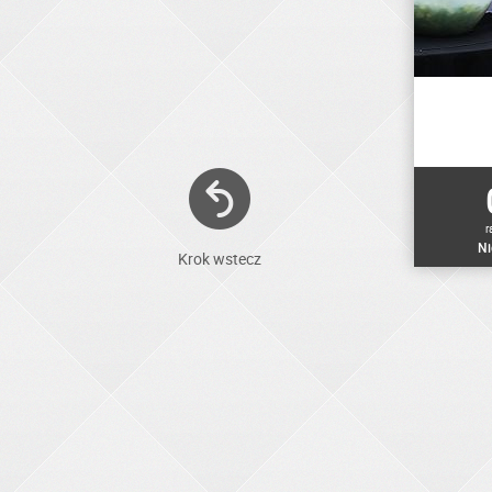
r
Ni
Krok wstecz