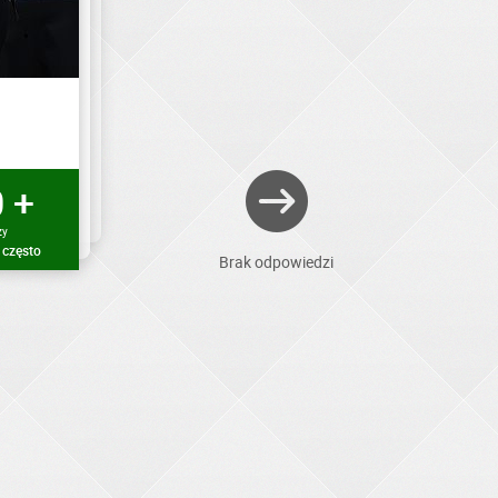
 +
zy
 często
Brak odpowiedzi