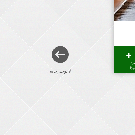
رة
دًا
لا توجد إجابة