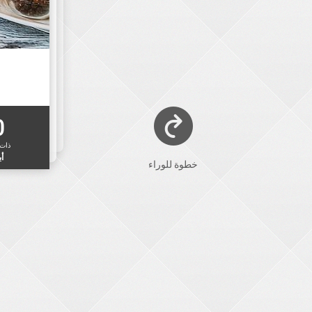
0
ذات
أب
خطوة للوراء