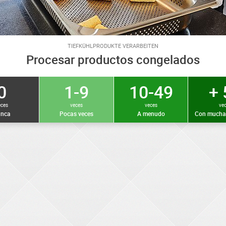
TIEFKÜHLPRODUKTE VERARBEITEN
Procesar productos congelados
0
1-9
10-49
+ 
eces
veces
veces
ve
nca
Pocas veces
A menudo
Con mucha 