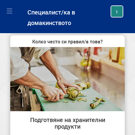
generating new hash
Специалист/ка в
1
домакинството
Колко често си правил/а това?
Подготвяне на хранителни
продукти