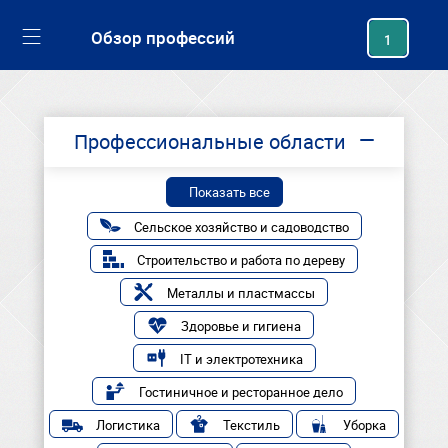
generating new hash
Обзор профессий
1
Профессиональные области
Показать все
Сельское хозяйство и садоводство
Строительство и работа по дереву
Металлы и пластмассы
Здоровье и гигиена
IT и электротехника
Гостиничное и ресторанное дело
Логистика
Текстиль
Уборка