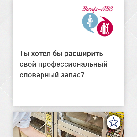
Ты хотел бы расширить
Здесь ты можешь найти общие и
профессиональные
свой профессиональный
формулировки на разных
словарный запас?
языках.