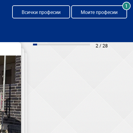
1
Всички професии
Моите професии
2 / 28