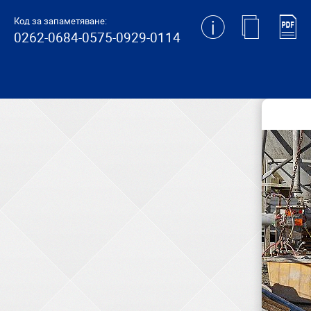
generating new hash
Код за запаметяване:
0262-0684-0575-0929-0114