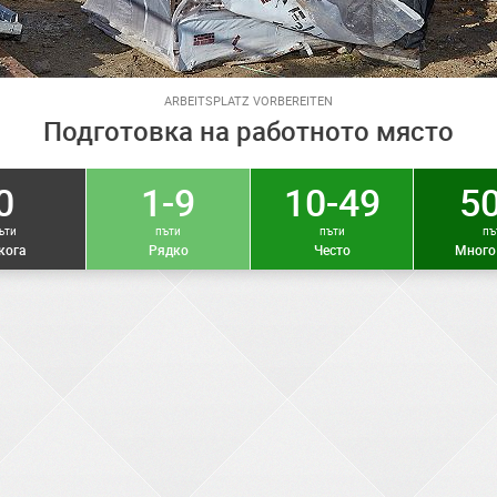
ARBEITSPLATZ VORBEREITEN
Подготовка на работното място
0
1-9
10-49
50
ъти
пъти
пъти
пъ
кога
Рядко
Често
Много