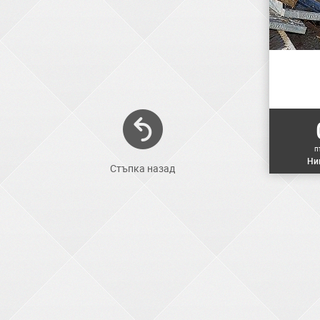
п
Ни
Стъпка назад