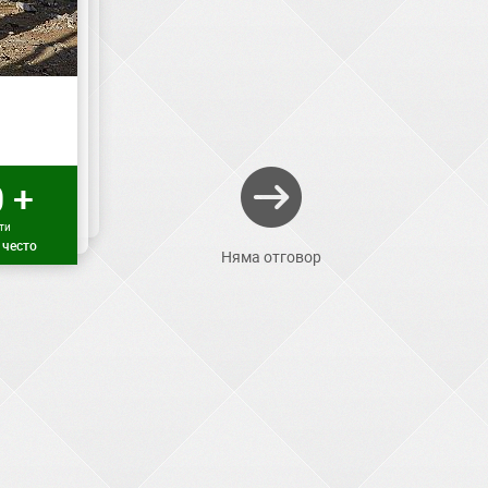
 +
ти
 често
Няма отговор