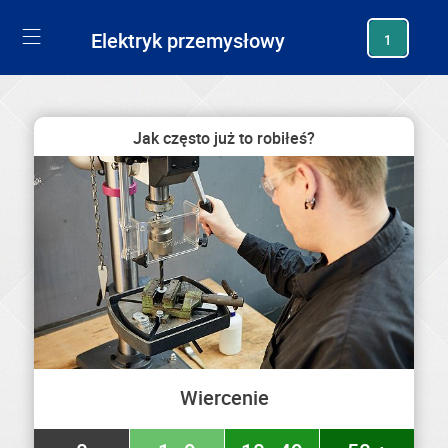
generating new hash
Elektryk przemysłowy
1
Jak często już to robiłeś?
Wiercenie