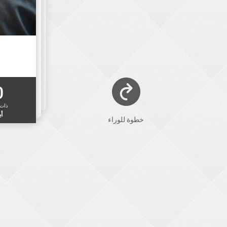
0
ذات
أب
خطوة للوراء