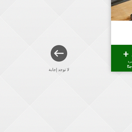
رة
دًا
لا توجد إجابة