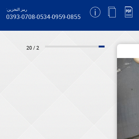
رمز التخزين:
0393-0708-0534-0959-0855
2 / 20