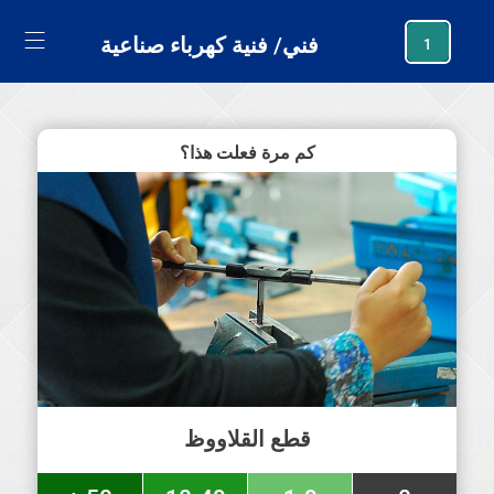
generating new hash
فني/ فنية كهرباء صناعية
1
كم مرة فعلت هذا؟
قطع القلاووظ