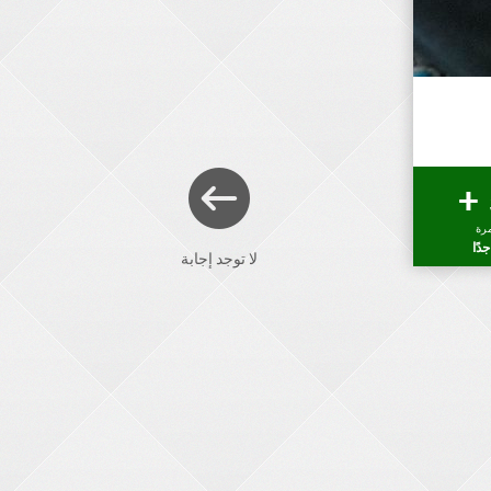
رة
دًا
لا توجد إجابة