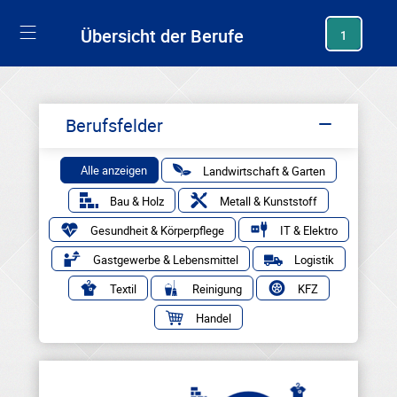
generating new hash
Übersicht der Berufe
1
Berufsfelder
Alle anzeigen
Landwirtschaft & Garten
Bau & Holz
Metall & Kunststoff
Gesundheit & Körperpflege
IT & Elektro
Gastgewerbe & Lebensmittel
Logistik
Textil
Reinigung
KFZ
Handel