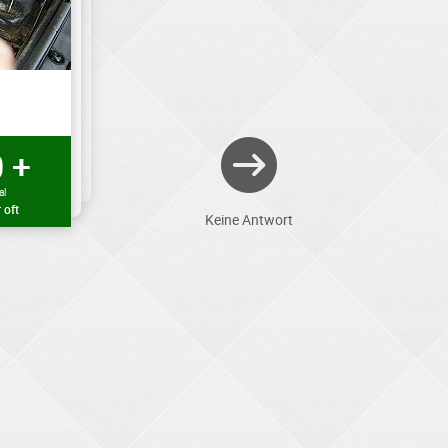
 +
al
 oft
Keine Antwort