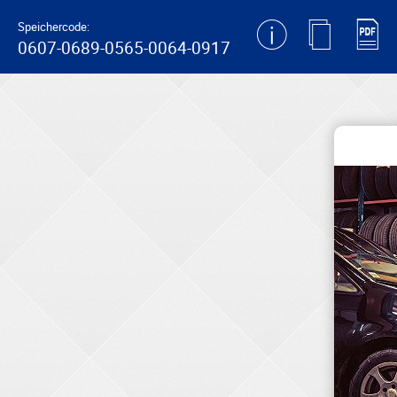
generating new hash
Speichercode:
0607-0689-0565-0064-0917