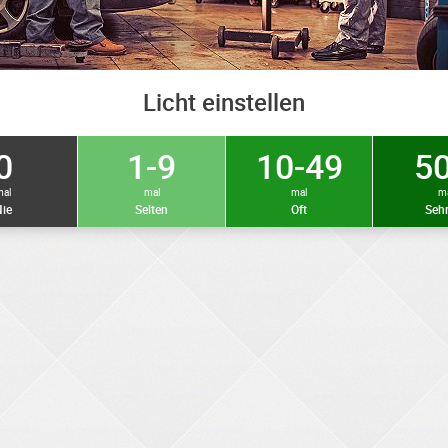
Licht einstellen
0
1-9
10-49
50
mal
mal
mal
m
ie
Selten
Oft
Sehr