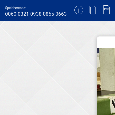
generating new hash
Speichercode:
0060-0321-0938-0855-0663