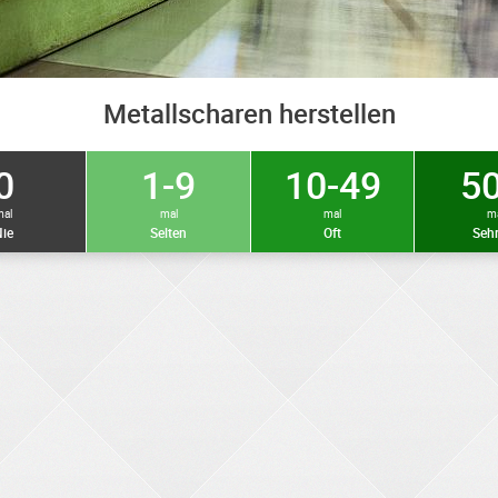
Metallscharen herstellen
0
1-9
10-49
50
mal
mal
mal
m
ie
Selten
Oft
Sehr