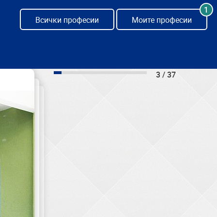
1
Всички професии
Моите професии
3 / 37