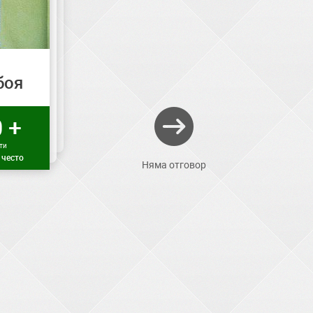
боя
 +
ти
 често
Няма отговор