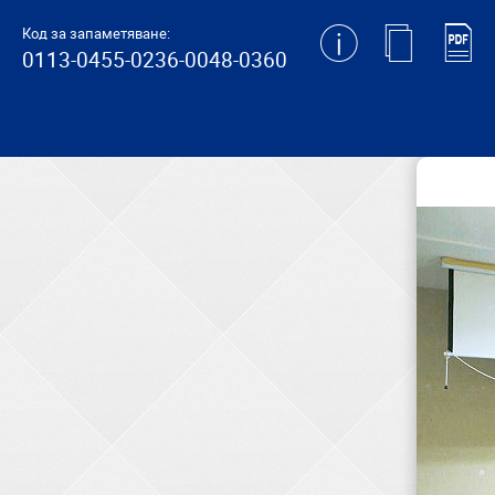
generating new hash
Код за запаметяване:
0113-0455-0236-0048-0360