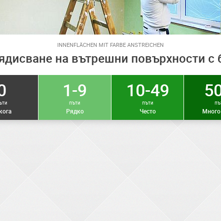
INNENFLÄCHEN MIT FARBE ANSTREICHEN
ядисване на вътрешни повърхности с 
0
1-9
10-49
50
ъти
пъти
пъти
пъ
кога
Рядко
Често
Много