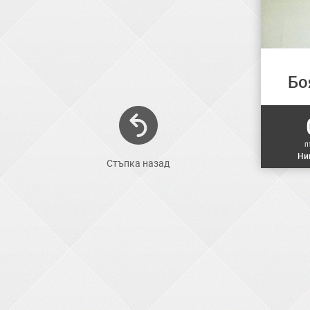
Бо
п
Ни
Стъпка назад