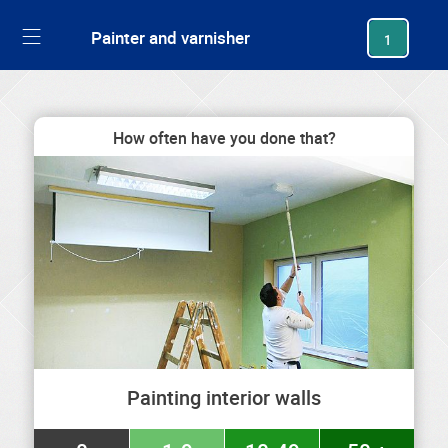
generating new hash
Painter and varnisher
1
How often have you done that?
Painting interior walls